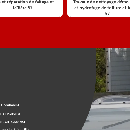
 et réparation de faîtage et
Travaux de nettoyage démo
faîtière 57
et hydrofuge de toiture et 
57
 à Amneville
ur zingueur à
Artisan couvreur
nge les thionville