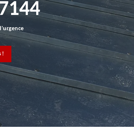
57144
d'urgence
 !