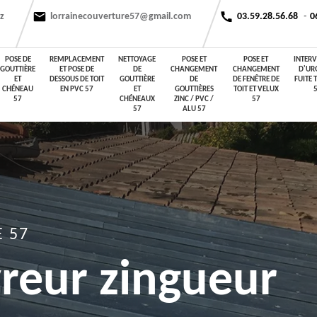
tz
lorrainecouverture57@gmail.com
03.59.28.56.68
-
0
POSE DE
REMPLACEMENT
NETTOYAGE
POSE ET
POSE ET
INTER
GOUTTIÈRE
ET POSE DE
DE
CHANGEMENT
CHANGEMENT
D'UR
ET
DESSOUS DE TOIT
GOUTTIÈRE
DE
DE FENÊTRE DE
FUITE 
CHÉNEAU
EN PVC 57
ET
GOUTTIÈRES
TOIT ET VELUX
57
CHÉNEAUX
ZINC / PVC /
57
57
ALU 57
 57
vreur zingueur