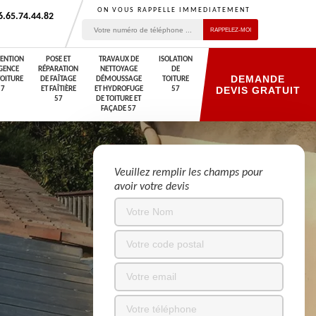
ON VOUS RAPPELLE IMMEDIATEMENT
6.65.74.44.82
VENTION
POSE ET
TRAVAUX DE
ISOLATION
GENCE
RÉPARATION
NETTOYAGE
DE
DEMANDE
TOITURE
DE FAÎTAGE
DÉMOUSSAGE
TOITURE
DEVIS GRATUIT
57
ET FAÎTIÈRE
ET HYDROFUGE
57
57
DE TOITURE ET
FAÇADE 57
Veuillez remplir les champs pour
avoir votre devis