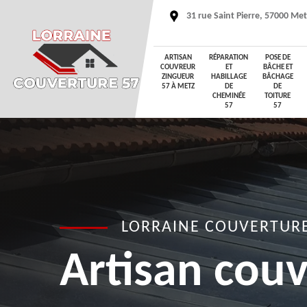
31 rue Saint Pierre, 57000 Me
ARTISAN
RÉPARATION
POSE DE
COUVREUR
ET
BÂCHE ET
ZINGUEUR
HABILLAGE
BÂCHAGE
57 À METZ
DE
DE
CHEMINÉE
TOITURE
57
57
LORRAINE COUVERTURE
Artisan cou